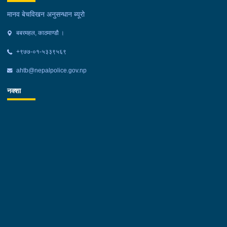
मानव बेचविखन अनुसन्धान ब्यूरो
बबरमहल, काठमाण्डौ ।
+९७७-०१-५३३९५६९
ahtb@nepalpolice.gov.np
नक्शा