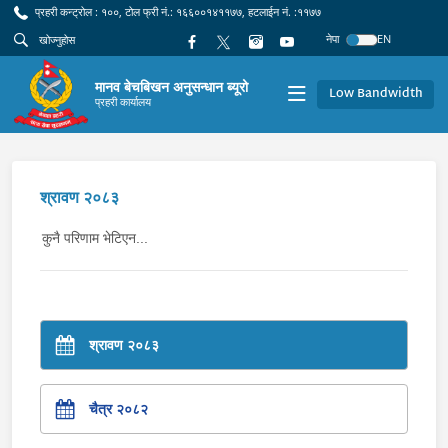
प्रहरी कन्ट्रोल : १००, टोल फ्री नं.: १६६००१४११७७, हटलाईन नं. :११७७
नेपा
EN
मानव बेचबिखन अनुसन्धान ब्यूरो
Low Bandwidth
प्रहरी कार्यालय
श्रावण २०८३
कुनै परिणाम भेटिएन...
श्रावण २०८३
चैत्र २०८२