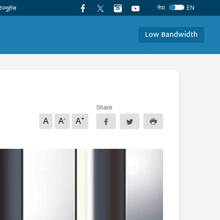
नेपा
EN
Low Bandwidth
Share
-
+
A
A
A