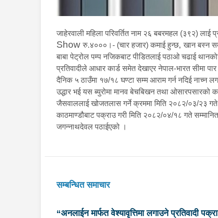
जाहेरवाली महिला परिवर्तित नाम २६ बबरमहल (३९२) लाई प्र
Show
,
रु.४०००।- (चार हजार) कमाई हुन्छ
खान बस्न समे
बाबा पेट्रोल पम्प नजिकबाट पीडितलाई पठाओ चढाई थानकोटस
प्रतिवादीले आधार कार्ड समेत देखाएर नेपाल-भारत सीमा पार 
दैनिक ५ ठाउँमा १७/१८ घण्टा सम्म आराम गर्न नदिई नाच्न लगाई
उद्धार भई यस ब्युरोमा मानव बेचबिखन तथा ओसारपसारको कसू
जैसवाललाई खोजतलास गर्ने क्रममा मिति २०८२/०३/२३ गते 
काठमाण्डौबाट पक्राउ गरी मिति २०८२/०४/१८ गते सम्मानित 
जगन्नाथदेवल पठाईएको ।
सम्बन्धित समाचार
“अनलाईन मार्फत वेश्यावृत्तिमा लगाउने प्रतिवादी पक्र