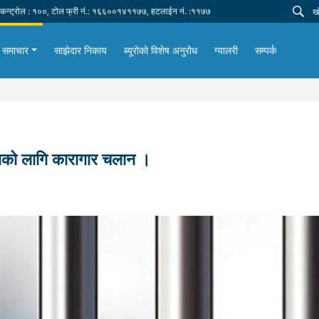
 कन्ट्रोल : १००, टोल फ्री नं.: १६६००१४११७७, हटलाईन नं. :११७७
समाचार
साझेदार निकाय
ब्यूरोको विशेष अनुरोध
ग्यालरी
सम्पर्क
क्षको लागि कारागार चलान ।