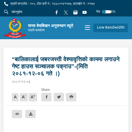
प्रहरी कन्ट्रोल : १००, टोल फ्री नं.: १६६००१४११७७, हटलाईन नं. :११७७
नेपा
EN
मानव बेचबिखन अनुसन्धान ब्यूरो
Low Bandwidth
प्रहरी कार्यालय
“बालिकालाई जबरजस्ती वेश्यावृत्तिको काममा लगाउने
गेष्ट हाउस सञ्चालक पक्राउ”-(मिति
२०८१-१२-०६ गते ।)
२०८१-१२-०६
Share
-
+
A
A
A